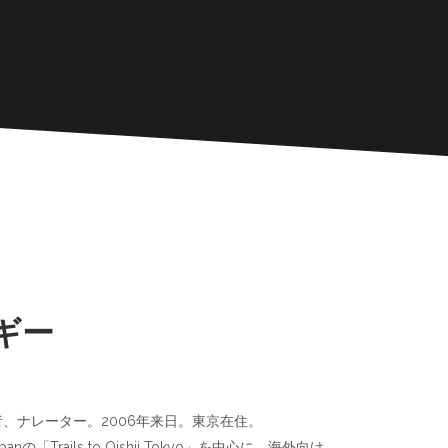
ギー
、ナレーター。2006年来日。東京在住。
nの「Trails to Oishii Tokyo」を中心に、海外向け