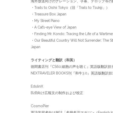
海外放送向けのナレーション、字幕、テロップ等の
・Trails to Oishii Tokyo（旧「Trails to Tsukiji」）
・Treasure Box Japan
・My Street Piano
・A Cat’s-eye View of Japan
・Finding Mr. Kondo: Tracing the Life of a Wartime I
・Our Beautiful Country Will Not Surrender: The St
Japan
ライティングと翻訳（和英）
徳間書店刊『CS60:細胞の声を聴く』英語版翻訳担
NEXTRAVELER BOOKS刊『和牛3.0』英語版翻訳担当
EdulinX
B2B向け広報文の制作および校正
CosmoPier
英語学習者向け雑誌「多聴多読マガジン（English I