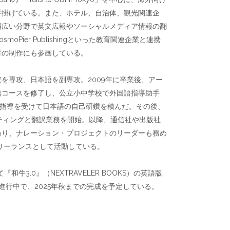
手掛けている。また、ホテル、自治体、観光関連企
幅広い分野で英文広報やソーシャルメディア情報の翻
osmoPier Publishingといった教育関連企業と連携
材の制作にも参画している。
を専攻、日本語を副専攻。2009年に卒業後、アー
語コースを修了し、公立小中学校で外国語指導助手
人指導を受けて日本語の自己研鑽を積んだ。その後、
h社でライティングと翻訳業務を開始。以降、通信社や出版社
わり、ナレーション・プロジェクトのリーダーも務め
フリーランスとして活動している。
和牛3.0』（NEXTRAVELER BOOKS）の英語版
進行中で、2025年秋までの完成を予定している。