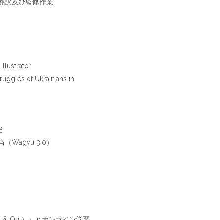
翻訳及び監修作業
llustrator
ruggles of Ukrainians in
当
（Wagyu 3.0）
n & Out）」とオンライン学習