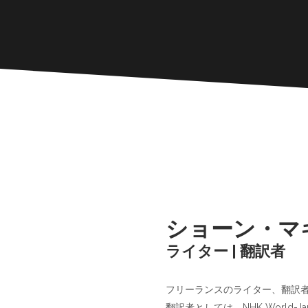
ショーン・マ
ライター | 翻訳者
フリーランスのライター、翻訳者
翻訳者としては、NHK World-Japa